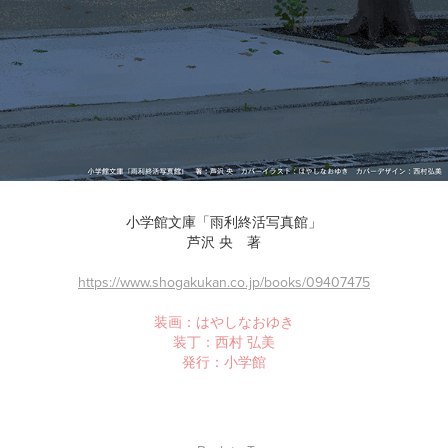
小学館文庫「雨利終活写真館」
芦沢 央 著
https://www.shogakukan.co.jp/books/09407475
装画：はやしなおゆき
装丁：西村 弘美
発行：小学館